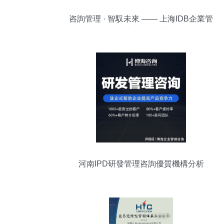
咨詢管理 · 智馭未來 —— 上海IDB企業管
理咨詢宣傳冊設計之思
河南IPD研發管理咨詢優質機構分析