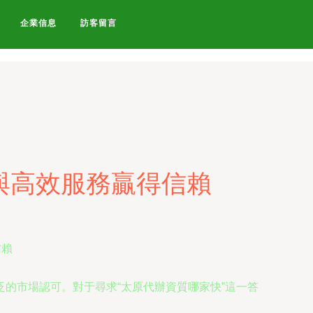
91AV-白虎白丝-白虎白丝逼-白
企業信息
訪客留言
與高效服務贏得信賴
的市場認可。對于尋求“太原代辦資質哪家快”這一答